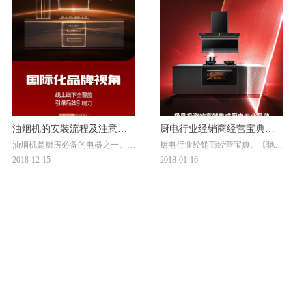
油烟机的安装流程及注意事
厨电行业经销商经营宝典
油烟机是厨房必备的电器之一。选
厨电行业经销商经营宝典。【驰王
项【驰王商学院】
【驰王商学院】
择优质的油烟机是前提，而正确的
商学院】 驰王电器愿与您一起为
2018-12-15
2018-01-16
安装会最终决定油烟机的使用效
用户创造更美好的生活。驰王电器
果！广东驰王电器公司官方网站：
公司官方网站：
http://www.chiwangcn.com
http://www.chiwangcn.com