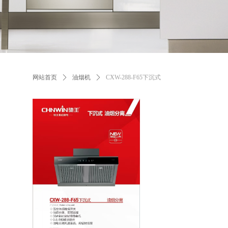
网站首页
ꄲ
油烟机
ꄲ
CXW-288-F65下沉式