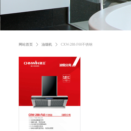
网站首页
ꄲ
油烟机
ꄲ
CXW-288-F60不锈钢