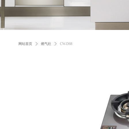
网站首页
ꄲ
燃气灶
ꄲ
CW-D68