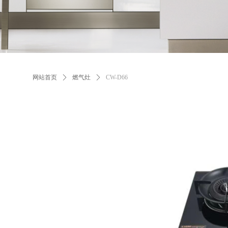
网站首页
ꄲ
燃气灶
ꄲ
CW-D66