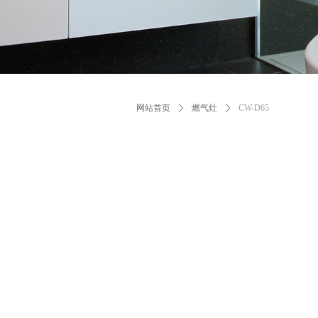
网站首页
ꄲ
燃气灶
ꄲ
CW-D65