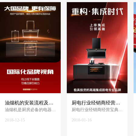
油烟机的安装流程及注
厨电行业经销商经营宝
意事项【驰王商学院】
油烟机是厨房必备的电器之
典【驰王商学院】
厨电行业经销商经营宝典。
一。选择优质的油烟机是前
【驰王商学院】 驰王电器
2018-12-15
2018-01-16
提，而正确的安装会最终决
愿与您一起为用户创造更美
定油烟机的使用效果！广东
好的生活。驰王电器公司官